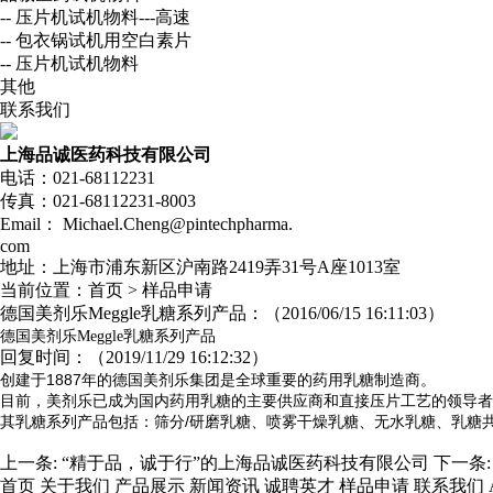
-- 压片机试机物料---高速
-- 包衣锅试机用空白素片
-- 压片机试机物料
其他
联系我们
上海品诚医药科技有限公司
电话：021-68112231
传真：021-68112231-8003
Email： Michael.Cheng@pintechpharma.
com
地址：上海市浦东新区沪南路2419弄31号A座1013室
当前位置：
首页
>
样品申请
德国美剂乐Meggle乳糖系列产品：（2016/06/15 16:11:03）
德国美剂乐Meggle乳糖系列产品
回复时间：（2019/11/29 16:12:32）
创建于1887年的德国美剂乐集团是全球重要的药用乳糖制造商。
目前，美剂乐已成为国内药用乳糖的主要供应商和直接压片工艺的领导者
其乳糖系列产品包括：筛分/研磨乳糖、喷雾干燥乳糖、无水乳糖、乳糖
上一条:
“精于品，诚于行”的上海品诚医药科技有限公司
下一条
首页
关于我们
产品展示
新闻资讯
诚聘英才
样品申请
联系我们