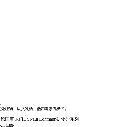
。
共处理物、吸入乳糖、低内毒素乳糖等。
:
德国宝龙门Dr. Paul Lohmann矿物盐系列
All-Link