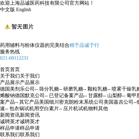
欢迎上海品诚医药科技有限公司官方网站！
中文版
English
药用辅料
与
粉体仪器
的完美结合
精于品诚于行
服务热线
021-68112231
首页
首页
关于我们
关于我们
产品展示
产品展示
德国美剂乐公司
-- 筛分乳糖
-- 研磨乳糖
-- 颗粒乳糖
-- 喷雾干燥乳
烯酸钠
德国默克公司
-- 已登记备案产品
-- 甘露醇
-- 山梨醇
-- 葡甲
案产品
-- 其它产品
美国细川密克朗粉末系统公司
美国嘉吉公司
-
速
-- 包衣锅试机用空白素片
-- 压片机试机物料
其他
新闻资讯
新闻资讯
诚聘英才
诚聘英才
样品申请
样品申请
联系我们
联系我们