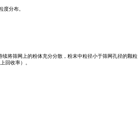
粒粒度分布。
持续将筛网上的粉体充分分散，粉末中粒径小于筛网孔径的颗粒
以上回收率）。