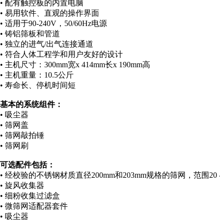
• 配有触控板的内置电脑
• 易用软件、直观的操作界面
• 适用于90-240V，50/60Hz电源
• 铸铝筛板和管道
• 独立的进气/出气连接通道
• 符合人体工程学和用户友好的设计
• 主机尺寸：300mm宽x 414mm长x 190mm高
• 主机重量：10.5公斤
• 寿命长、停机时间短
基本的系统组件：
• 吸尘器
• 筛网盖
• 筛网敲拍锤
• 筛网刷
可选配件包括：
• 经校验的不锈钢材质直径200mm和203mm规格的筛网，范围20 - 
• 旋风收集器
• 细粉收集过滤盒
• 微筛网适配器套件
• 吸尘器