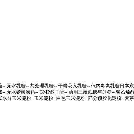
糖
-- 无水乳糖
-- 共处理乳糖
-- 干粉吸入乳糖
-- 低内毒素乳糖
日本东
胺
-- 无水磷酸氢钙
-- GMP叔丁醇
-- 药用三氯蔗糖与蔗糖
-- 聚乙烯
-低水分玉米淀粉
--玉米淀粉
--白色玉米淀粉
--部分预胶化淀粉
--麦