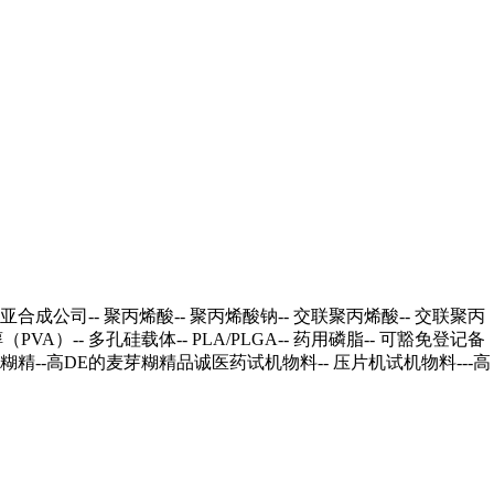
亚合成公司
-- 聚丙烯酸
-- 聚丙烯酸钠
-- 交联聚丙烯酸
-- 交联聚丙
醇（PVA）
-- 多孔硅载体
-- PLA/PLGA
-- 药用磷脂
-- 可豁免登记备
芽糊精
--高DE的麦芽糊精
品诚医药试机物料
-- 压片机试机物料---高