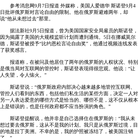
参考消息网9月7日报道 外媒称，美国人爱德华 斯诺登9月4
日批评俄罗斯对言论自由的限制。他在俄罗斯避难两年，却
说“他从未想过去”那里。
据法新社9月5日报道，曾为美国国家安全局雇员的斯诺登，
因为揭露了美国的大规模监听计划而遭到通缉。5日在挪威莫尔
德，斯诺登被授予“比约恩松言论自由奖”，他通过视频连线发表
了获奖感言。
报道称，在被问及他居住了两年的俄罗斯的人权状况、特别
是俄当局对互联网的管控时，斯诺登表现得很悲观。他说：“让
人失望，令人恼火。”
斯诺登说：“俄罗斯政府内部决心越来越多地管控互联网、
管控人们看到的东西，包括他们私生活的某些方面，决定一人对
另一人表达爱意的哪些方式是恰当的、哪些不是，这不仅从根本
上是错误的，也是任何政府都不应当扮演的角色。”
斯诺登提醒说，他并非是自己选择住在俄罗斯的：“我从未
想过要去俄罗斯，这从不是我的计划。我只是从俄罗斯过境，目
的地是拉丁美洲。不幸的是，我的护照被冻结了，被美国注销
了。”