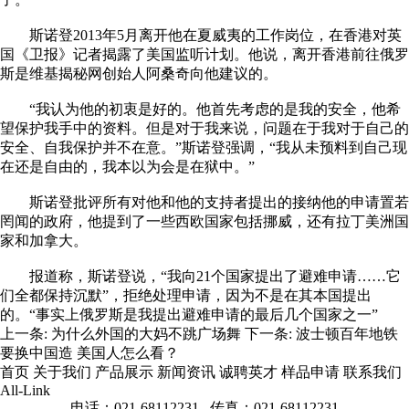
斯诺登2013年5月离开他在夏威夷的工作岗位，在香港对英
国《卫报》记者揭露了美国监听计划。他说，离开香港前往俄罗
斯是维基揭秘网创始人阿桑奇向他建议的。
“我认为他的初衷是好的。他首先考虑的是我的安全，他希
望保护我手中的资料。但是对于我来说，问题在于我对于自己的
安全、自我保护并不在意。”斯诺登强调，“我从未预料到自己现
在还是自由的，我本以为会是在狱中。”
斯诺登批评所有对他和他的支持者提出的接纳他的申请置若
罔闻的政府，他提到了一些西欧国家包括挪威，还有拉丁美洲国
家和加拿大。
报道称，斯诺登说，“我向21个国家提出了避难申请……它
们全都保持沉默”，拒绝处理申请，因为不是在其本国提出
的。“事实上俄罗斯是我提出避难申请的最后几个国家之一”
上一条:
为什么外国的大妈不跳广场舞
下一条:
波士顿百年地铁
要换中国造 美国人怎么看？
首页
关于我们
产品展示
新闻资讯
诚聘英才
样品申请
联系我们
All-Link
电话：021-68112231 传真：021-68112231