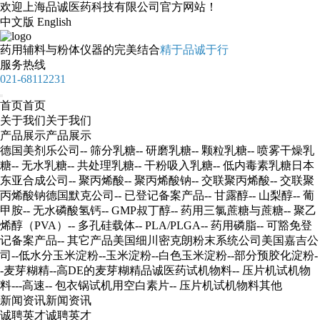
欢迎上海品诚医药科技有限公司官方网站！
中文版
English
药用辅料
与
粉体仪器
的完美结合
精于品诚于行
服务热线
021-68112231
首页
首页
关于我们
关于我们
产品展示
产品展示
德国美剂乐公司
-- 筛分乳糖
-- 研磨乳糖
-- 颗粒乳糖
-- 喷雾干燥乳
糖
-- 无水乳糖
-- 共处理乳糖
-- 干粉吸入乳糖
-- 低内毒素乳糖
日本
东亚合成公司
-- 聚丙烯酸
-- 聚丙烯酸钠
-- 交联聚丙烯酸
-- 交联聚
丙烯酸钠
德国默克公司
-- 已登记备案产品
-- 甘露醇
-- 山梨醇
-- 葡
甲胺
-- 无水磷酸氢钙
-- GMP叔丁醇
-- 药用三氯蔗糖与蔗糖
-- 聚乙
烯醇（PVA）
-- 多孔硅载体
-- PLA/PLGA
-- 药用磷脂
-- 可豁免登
记备案产品
-- 其它产品
美国细川密克朗粉末系统公司
美国嘉吉公
司
--低水分玉米淀粉
--玉米淀粉
--白色玉米淀粉
--部分预胶化淀粉
-
-麦芽糊精
--高DE的麦芽糊精
品诚医药试机物料
-- 压片机试机物
料---高速
-- 包衣锅试机用空白素片
-- 压片机试机物料
其他
新闻资讯
新闻资讯
诚聘英才
诚聘英才