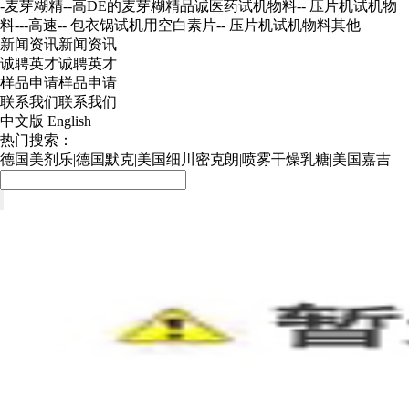
-麦芽糊精
--高DE的麦芽糊精
品诚医药试机物料
-- 压片机试机物
料---高速
-- 包衣锅试机用空白素片
-- 压片机试机物料
其他
新闻资讯
新闻资讯
诚聘英才
诚聘英才
样品申请
样品申请
联系我们
联系我们
中文版
English
热门搜索：
德国美剂乐
|
德国默克
|
美国细川密克朗
|
喷雾干燥乳糖
|
美国嘉吉