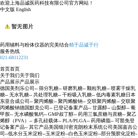
欢迎上海品诚医药科技有限公司官方网站！
中文版
English
药用辅料
与
粉体仪器
的完美结合
精于品诚于行
服务热线
021-68112231
首页
首页
关于我们
关于我们
产品展示
产品展示
德国美剂乐公司
-- 筛分乳糖
-- 研磨乳糖
-- 颗粒乳糖
-- 喷雾干燥乳
糖
-- 无水乳糖
-- 共处理乳糖
-- 干粉吸入乳糖
-- 低内毒素乳糖
日本
东亚合成公司
-- 聚丙烯酸
-- 聚丙烯酸钠
-- 交联聚丙烯酸
-- 交联聚
丙烯酸钠
德国默克公司
-- 已登记备案产品
-- 甘露醇
-- 山梨醇
-- 葡
甲胺
-- 无水磷酸氢钙
-- GMP叔丁醇
-- 药用三氯蔗糖与蔗糖
-- 聚乙
烯醇（PVA）
-- 多孔硅载体
-- PLA/PLGA
-- 药用磷脂
-- 可豁免登
记备案产品
-- 其它产品
美国细川密克朗粉末系统公司
美国嘉吉公
司
--低水分玉米淀粉
--玉米淀粉
--白色玉米淀粉
--部分预胶化淀粉
-