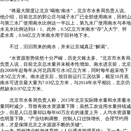
“将最大限度让北京‘喝饱’南水”，北京市水务局负责人说。
他介绍，目前北京的郭公庄与城子水厂已全部使用南水，田村山
与第三水厂使用南水比例达一半以上，第九水厂使用南水与本地
水兑水比例达到4：1。此外，0.5亿立方米南水“存”入大宁、怀
柔水库，0.94亿立方米南水用于回补地下水。
不过，汩汩而来的南水，并未让京城真正“解渴”。
“水资源形势依然十分严峻，历史欠账太多。”北京市水务局
负责人说，目前北京总水量并未根本性增加。南水进京前，北京
自2008年起每年从河北四库引水3亿立方米，同时每年超采地下
水5亿立方米。南水进京后，按目前运行工况估算，截至10月底
南水可进京最大量为7.03亿立方米，与2014年水平相比，北京仍
然缺水0.97亿立方米。
北京市水务局负责人称，2015年北京实际降水量和水库蓄水
量同时减少，导致有效水资源量下降；虽然工农业用水量持续减
少，但是人口总量却以每年60万左右的速度上升，人均水资源量
也明显下降。“产业结构调整、控制人口过快增长、合理节约用
水，才是保障北京之水源源不断的关键”。
上一条:
郑州建业航海体育馆（人行通道管理系统）
下一条:
广