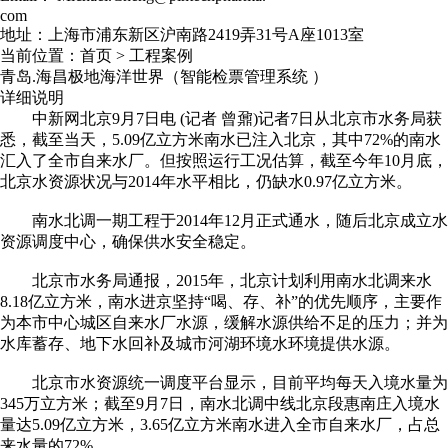
com
地址：上海市浦东新区沪南路2419弄31号A座1013室
当前位置：
首页
>
工程案例
青岛.海昌极地海洋世界（智能检票管理系统 ）
详细说明
中新网北京9月7日电 (记者 曾鼐)记者7日从北京市水务局获
悉，截至当天，5.09亿立方米南水已注入北京，其中72%的南水
汇入了全市自来水厂。但按照运行工况估算，截至今年10月底，
北京水资源状况与2014年水平相比，仍缺水0.97亿立方米。
南水北调一期工程于2014年12月正式通水，随后北京成立水
资源调度中心，确保供水安全稳定。
北京市水务局通报，2015年，北京计划利用南水北调来水
8.18亿立方米，南水进京坚持“喝、存、补”的优先顺序，主要作
为本市中心城区自来水厂水源，缓解水源供给不足的压力；并为
水库蓄存、地下水回补及城市河湖环境水环境提供水源。
北京市水资源统一调度平台显示，目前平均每天入境水量为
345万立方米；截至9月7日，南水北调中线北京段惠南庄入境水
量达5.09亿立方米，3.65亿立方米南水进入全市自来水厂，占总
来水量的72%。